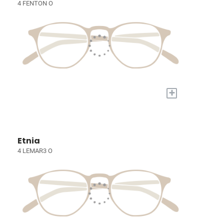
4 FENTON O
+
Etnia
4 LEMAR3 O