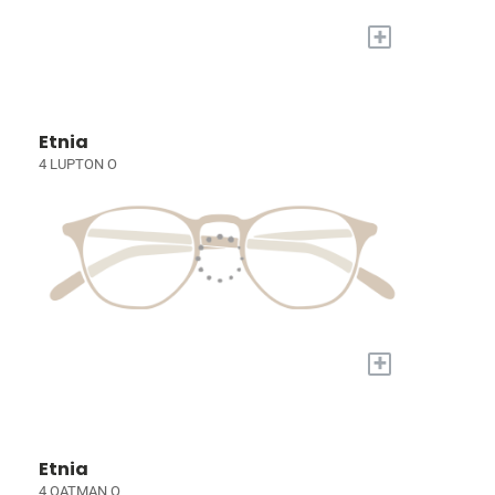
+
Etnia
4 LUPTON O
+
Etnia
4 OATMAN O