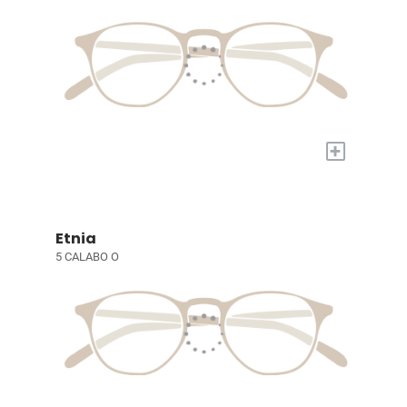
+
Etnia
5 CALABO O