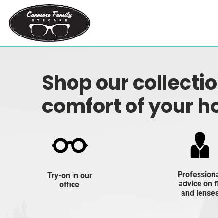
Shop our collecti
comfort of your 
Profession
Try-on in our
advice on f
office
and lense