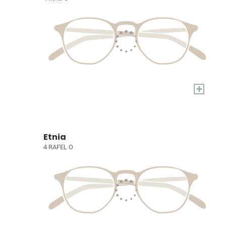
+
Etnia
4 RAFEL O