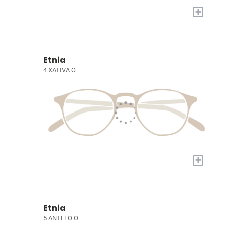
+
Etnia
4 XATIVA O
+
Etnia
5 ANTELO O