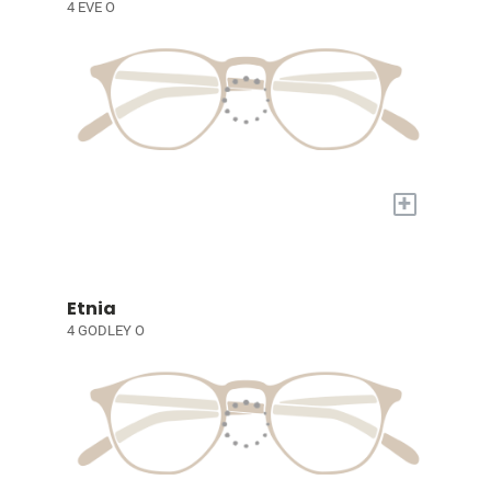
4 EVE O
+
Etnia
4 GODLEY O