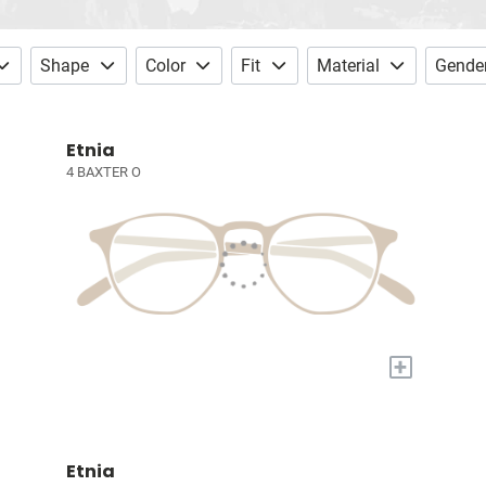
Shape
Color
Fit
Material
Gende
Etnia
4 BAXTER O
+
Etnia