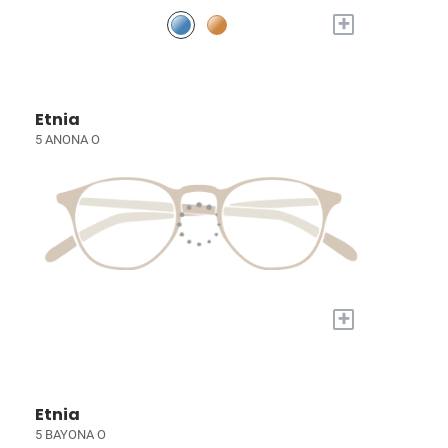
+
Etnia
5 ANONA O
+
Etnia
5 BAYONA O