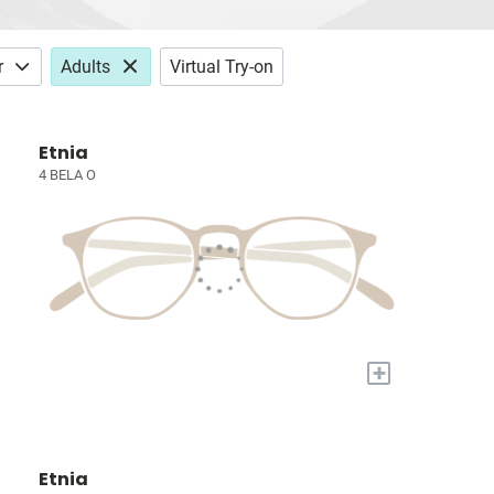
r
Adults
Virtual Try-on
Etnia
4 BELA O
+
Etnia