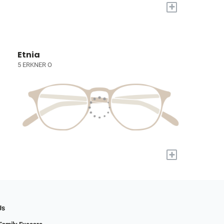
+
Etnia
5 ERKNER O
+
Us