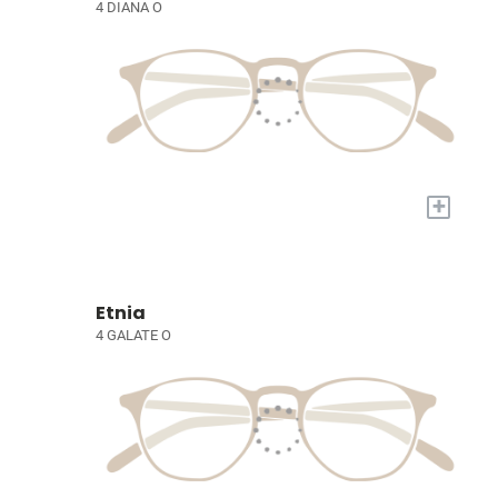
4 DIANA O
+
Etnia
4 GALATE O