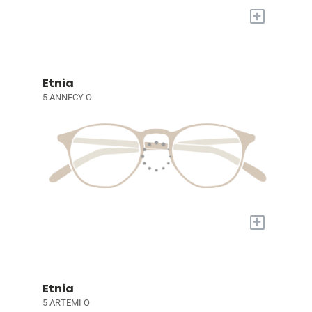
+
Etnia
5 ANNECY O
+
Etnia
5 ARTEMI O