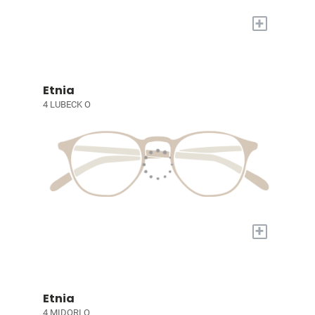
+
Etnia
4 LUBECK O
+
Etnia
4 MIDORI O