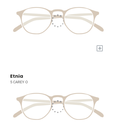
+
Etnia
5 CAREY O