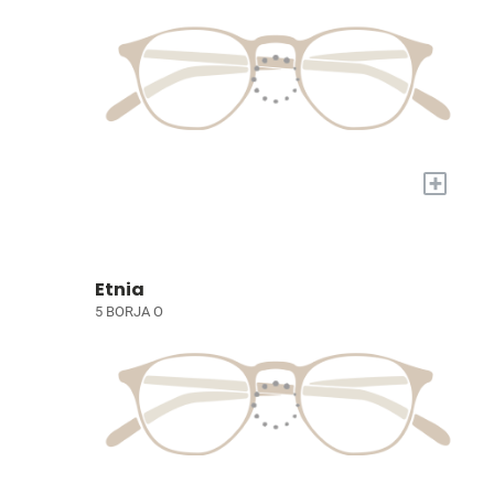
+
Etnia
5 BORJA O