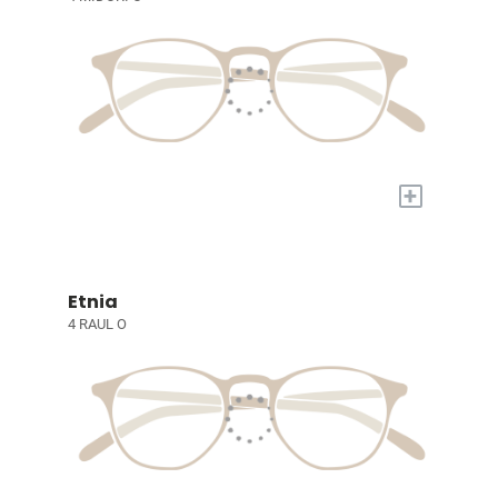
+
Etnia
4 RAUL O