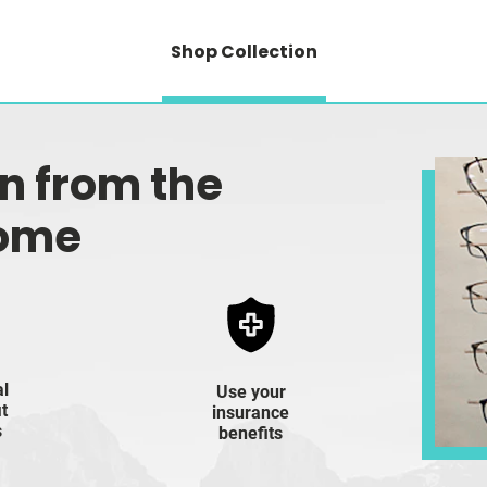
Shop Collection
on from the
home
al
Use your
it
insurance
s
benefits