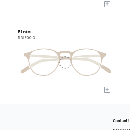
+
Etnia
5 DIEGO O
+
Contact 