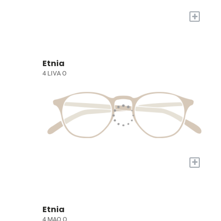
+
Etnia
4 LIVA O
+
Etnia
4 MAO O