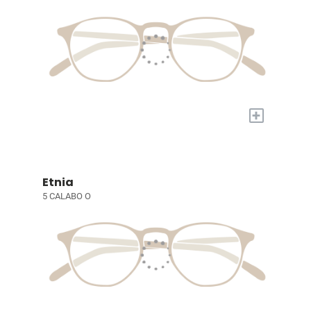
+
Etnia
5 CALABO O