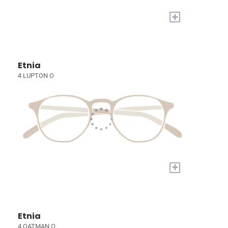
+
Etnia
4 LUPTON O
+
Etnia
4 OATMAN O