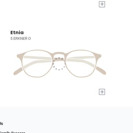
+
Etnia
5 ERKNER O
+
Us