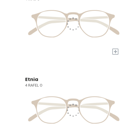
+
Etnia
4 RAFEL O