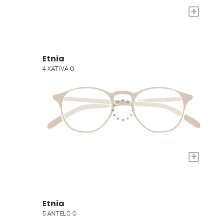
+
Etnia
4 XATIVA O
+
Etnia
5 ANTELO O