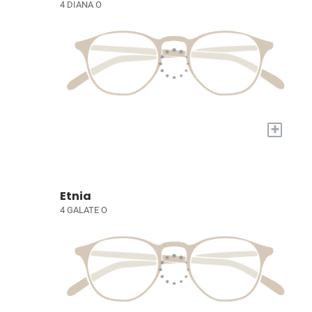
4 DIANA O
+
Etnia
4 GALATE O