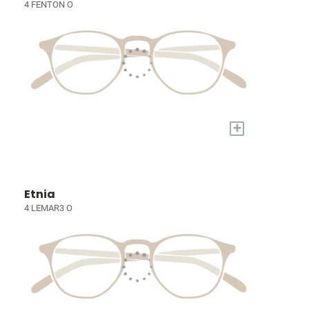
4 FENTON O
+
Etnia
4 LEMAR3 O