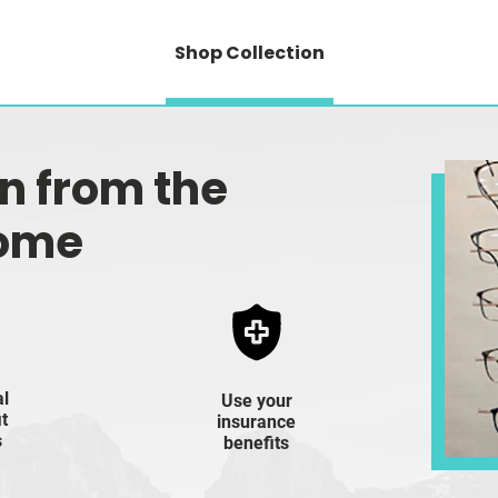
Shop Collection
on from the
home
al
Use your
it
insurance
s
benefits