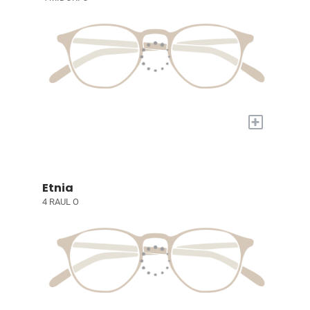
+
Etnia
4 RAUL O