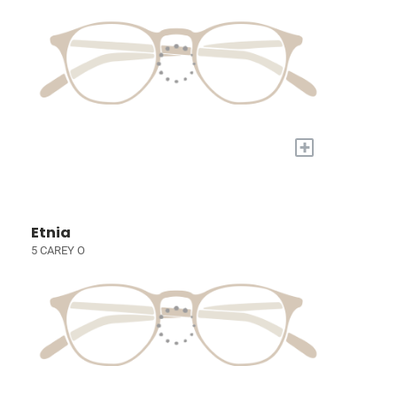
+
Etnia
5 CAREY O