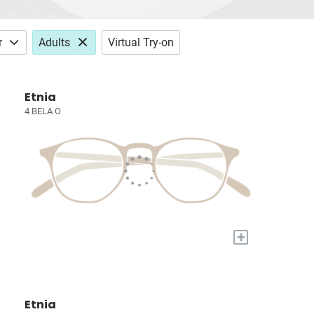
r
Adults
Virtual Try-on
Etnia
4 BELA O
+
Etnia