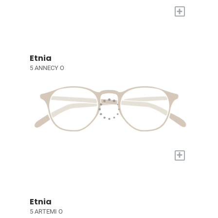
+
Etnia
5 ANNECY O
+
Etnia
5 ARTEMI O