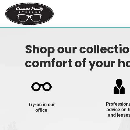
Shop our collecti
comfort of your 
Profession
Try-on in our
advice on f
office
and lense