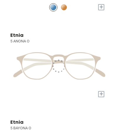
+
Etnia
5 ANONA O
+
Etnia
5 BAYONA O