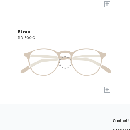
+
Etnia
5 DIEGO O
+
Contact 