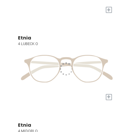
+
Etnia
4 LUBECK O
+
Etnia
4 MIDORI O