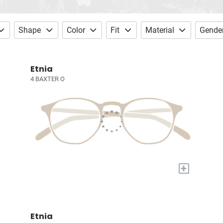
Shape
Color
Fit
Material
Gende
Etnia
4 BAXTER O
+
Etnia