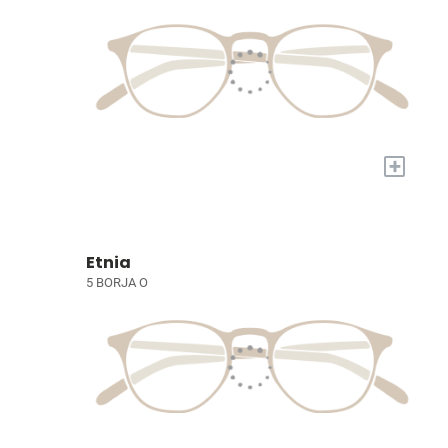
+
Etnia
5 BORJA O