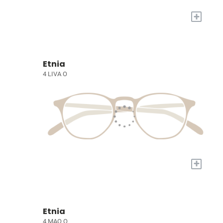
+
Etnia
4 LIVA O
+
Etnia
4 MAO O