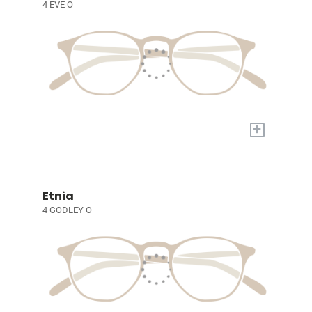
4 EVE O
+
Etnia
4 GODLEY O